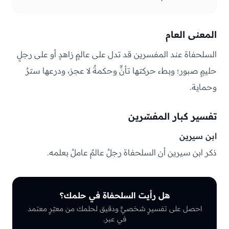
المعنى العام
السلحفاة عند المفسرين قد تدل على عالمٍ زاهدٍ أو على رجلٍ
حليمٍ صبور؛ وبطء حركتها تأنٍّ وحكمةٌ لا عجز، ودرعها سترٌ
وحماية.
تفسير كبار المفسّرين
ابن سيرين
ذكر ابن سيرين أن السلحفاة رجلٌ عالمٌ عاملٌ بعلمه.
هل رأيت السلحفاة في حلمك؟
احصل على تفسيرٍ شخصيٍّ ودقيق لحلمك من معبّرٍ معتمد
في عبر.