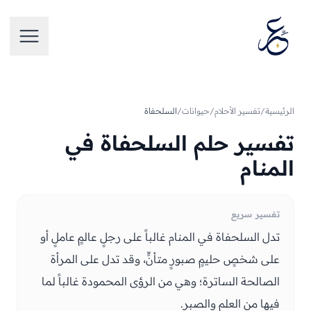
تخطَّ إلى المحتوى
فتح الق
الرئيسية
/
تفسير الأحلام
/
حيوانات
/
السلحفاة
تفسير حلم السلحفاة في
المنام
تفسير سريع
تدل السلحفاة في المنام غالباً على رجلٍ عالمٍ عاملٍ أو
على شخصٍ حليمٍ صبورٍ متأنٍّ، وقد تدل على المرأة
الصالحة الساترة؛ وهي من الرؤى المحمودة غالباً لما
فيها من العلم والصبر.