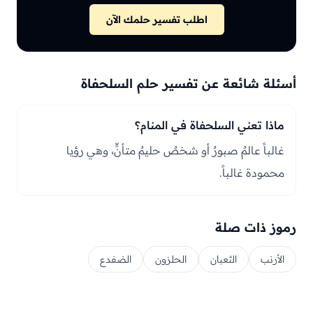
اطلب تفسير حلمك الآن
أسئلة شائعة عن تفسير حلم السلحفاة
ماذا تعني السلحفاة في المنام؟
غالباً عالمٌ صبورٌ أو شخصٌ حليمٌ متأنٍّ، وهي رؤيا
محمودة غالباً.
رموز ذات صلة
الأرنب
الثعبان
الحلزون
الضفدع