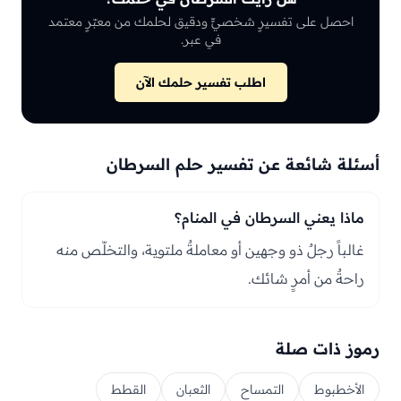
احصل على تفسيرٍ شخصيٍّ ودقيق لحلمك من معبّرٍ معتمد
في عبر.
اطلب تفسير حلمك الآن
أسئلة شائعة عن تفسير حلم السرطان
ماذا يعني السرطان في المنام؟
غالباً رجلٌ ذو وجهين أو معاملةٌ ملتوية، والتخلّص منه
راحةٌ من أمرٍ شائك.
رموز ذات صلة
الأخطبوط
التمساح
الثعبان
القطط