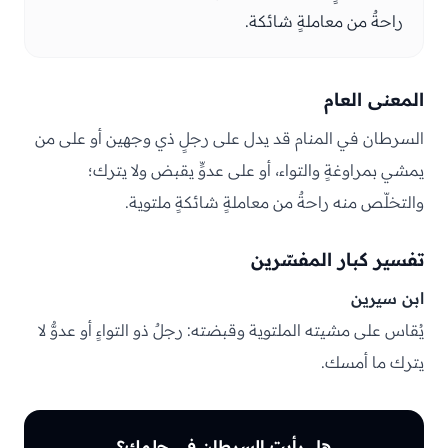
راحةٌ من معاملةٍ شائكة.
المعنى العام
السرطان في المنام قد يدل على رجلٍ ذي وجهين أو على من
يمشي بمراوغةٍ والتواء، أو على عدوٍّ يقبض ولا يترك؛
والتخلّص منه راحةٌ من معاملةٍ شائكةٍ ملتوية.
تفسير كبار المفسّرين
ابن سيرين
يُقاس على مشيته الملتوية وقبضته: رجلٌ ذو التواءٍ أو عدوٌّ لا
يترك ما أمسك.
هل رأيت السرطان في حلمك؟