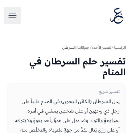
تخطَّ إلى المحتوى
فتح الق
الرئيسية
/
تفسير الأحلام
/
حيوانات
/
السرطان
تفسير حلم السرطان في
المنام
تفسير سريع
يدل السرطان (الكائن البحري) في المنام غالباً على
رجلٍ ذي وجهين أو على شخصٍ يمشي في أمره
بمراوغةٍ والتواء، وقد يدل على عدوٍّ يأخذ بقوةٍ ولا يترك،
أو على رزقٍ يُنال بكدٍّ من جهةٍ ملتوية؛ والتخلّص منه