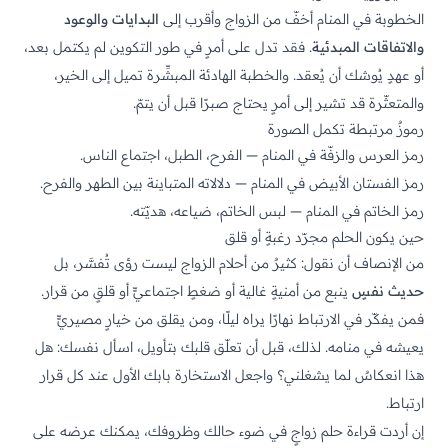
الخطوبة في المنام أخفّ من الزواج وأقرب إلى
البدايات والوعود
والاتفاقات المبدئية
. فقد تدل على أمرٍ في طور التكوين لم يكتمل بعد،
أو عهدٍ يُوشك أن يُعقد. والخطبة الهادئة المبشِّرة تميل إلى الخير،
والمتعثّرة قد تشير إلى أمرٍ يحتاج صبرًا قبل أن يتمّ.
رموزٌ مرتبطة تكمل الصورة
رمز العرس والزفّة في المنام — الفرح، الطبل، اجتماع الناس.
رمز الفستان الأبيض في المنام — دلالاته المتباينة بين الطهر والفرح.
رمز الخاتم في المنام
— لبس الخاتم، ضياعه، هديّته.
حين يكون الحلم مجرّد رغبةٍ أو قلق
من الإنصاف أن نقول: كثيرٌ من أحلام الزواج ليست رؤى تُفسَّر، بل
حديث نفسٍ
ينبع من أمنيةٍ غالية أو ضغطٍ اجتماعيٍّ أو قلقٍ من قرار.
فمن يفكّر في الارتباط نهارًا يراه ليلًا، ومن يقلق من خيارٍ مصيريٍّ
يعيشه في منامه. لذلك، قبل أن تعلّق قلبك بتأويل، اسأل نفسك: هل
هذا انعكاسٌ لما يشغلني؟ واجعل الاستخارة بابك الأول عند كل قرار
ارتباط.
إن أردت قراءة حلم زواجٍ في ضوء حالك وظروفك، يمكنك عرضه على