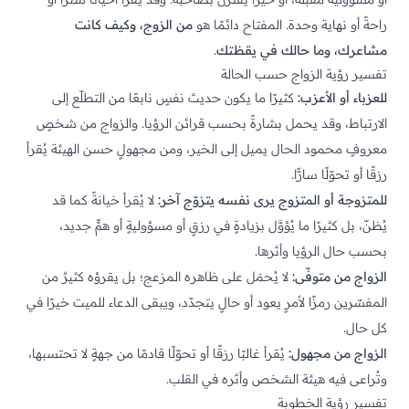
راحةً أو نهاية وحدة. المفتاح دائمًا هو
من الزوج، وكيف كانت
مشاعرك، وما حالك في يقظتك
.
تفسير رؤية الزواج حسب الحالة
للعزباء أو الأعزب:
كثيرًا ما يكون حديث نفسٍ نابعًا من التطلّع إلى
الارتباط، وقد يحمل بشارةً بحسب قرائن الرؤيا. والزواج من شخصٍ
معروفٍ محمود الحال يميل إلى الخير، ومن مجهولٍ حسن الهيئة يُقرأ
رزقًا أو تحوّلًا سارًّا.
للمتزوجة أو المتزوج يرى نفسه يتزوّج آخر:
لا يُقرأ خيانةً كما قد
يُظنّ، بل كثيرًا ما يُؤوَّل بزيادةٍ في رزقٍ أو مسؤوليةٍ أو همٍّ جديد،
بحسب حال الرؤيا وأثرها.
الزواج من متوفّى:
لا يُحمَل على ظاهره المزعج؛ بل يقرؤه كثيرٌ من
المفسّرين رمزًا لأمرٍ يعود أو حالٍ يتجدّد، ويبقى الدعاء للميت خيرًا في
كل حال.
الزواج من مجهول:
يُقرأ غالبًا رزقًا أو تحوّلًا قادمًا من جهةٍ لا تحتسبها،
وتُراعى فيه هيئة الشخص وأثره في القلب.
تفسير رؤية الخطوبة