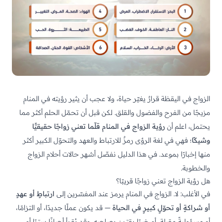
الزواج في اليقظة قرارٌ يغيّر حياة، ولا عجب أن يثير رؤيته في المنام
مزيجًا من الفرح والفضول والقلق. لكن قبل أن تحمّل الحلم أكثر مما
يحتمل، اعلم أن
رؤية الزواج في المنام قلّما تعني زواجًا حقيقيًّا
وشيكًا
؛ فهي في لغة الرؤى رمزٌ للارتباط والعهد والتحوّل الكبير أكثر
منها إخبارًا بموعد. في هذا الدليل نفصّل أشهر حالات أحلام الزواج
والخطوبة.
هل رؤية الزواج تعني زواجًا قريبًا؟
في الأغلب: لا. الزواج في المنام يرمز عند المفسّرين إلى
ارتباطٍ أو عهدٍ
أو شراكةٍ أو تحوّلٍ كبيرٍ في الحياة
— قد يكون عملًا جديدًا، أو التزامًا،
أو مسؤوليةً مقبلة، أو خيرًا يقترن بصاحبه. وقد يُقرأ أحيانًا سترًا أو