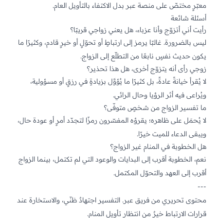
معبّرٍ مختصّ على منصة عبر
بدل الاكتفاء بالتأويل العام.
أسئلة شائعة
رأيت أني أتزوّج وأنا عزباء، هل يعني زواجي قريبًا؟
ليس بالضرورة. غالبًا يرمز إلى ارتباطٍ أو تحوّلٍ أو خيرٍ قادم، وكثيرًا ما
يكون حديث نفسٍ نابعًا من التطلّع إلى الزواج.
زوجي رأى أنه يتزوّج أخرى، هل هذا تحذير؟
لا يُقرأ خيانةً عادةً، بل كثيرًا ما يُؤوَّل بزيادةٍ في رزقٍ أو مسؤولية،
ويُراعى فيه أثر الرؤيا وحال الرائي.
ما تفسير الزواج من شخصٍ متوفّى؟
لا يُحمَل على ظاهره؛ يقرؤه المفسّرون رمزًا لتجدّد أمرٍ أو عودة حال،
ويبقى الدعاء للميت خيرًا.
هل الخطوبة في المنام غير الزواج؟
نعم، الخطوبة أقرب إلى البدايات والوعود التي لم تكتمل، بينما الزواج
أقرب إلى العهد والتحوّل المكتمل.
---
محتوى تحريري من فريق عبر. التفسير اجتهادٌ ظنّي، والاستخارة عند
قرارات الارتباط خيرٌ من انتظار تأويل المنام.