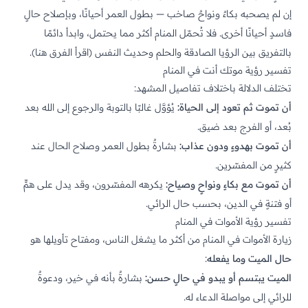
إن لم يصحبه بكاءٌ ونواحٌ صاخب — بطول العمر أحيانًا، وبإصلاح حالٍ
فاسدٍ أحيانًا أخرى. فلا تُحمّل المنام أكثر مما يحتمل، وابدأ دائمًا
بالتفريق بين الرؤيا الصادقة والحلم وحديث النفس (اقرأ الفرق هنا).
تفسير رؤية موتك أنت في المنام
تختلف الدلالة باختلاف تفاصيل المشهد:
أن تموت ثم تعود إلى الحياة:
يُؤوَّل غالبًا بالتوبة والرجوع إلى الله بعد
بُعد، أو الفرج بعد ضيق.
أن تموت بهدوءٍ ودون عذاب:
بشارةٌ بطول العمر وصلاح الحال عند
كثيرٍ من المفسّرين.
أن تموت مع بكاءٍ ونواحٍ وصياح:
يكرهه المفسّرون، وقد يدل على همٍّ
أو فتنةٍ في الدين، بحسب حال الرائي.
تفسير رؤية الأموات في المنام
زيارة الأموات في المنام من أكثر ما يشغل الناس، ومفتاح تأويلها هو
حال الميت وما يفعله
:
الميت يبتسم أو يبدو في حالٍ حسن:
بشارةٌ بأنه في خير، ودعوةٌ
للرائي إلى مواصلة الدعاء له.