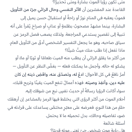
متى تكون رؤيا الموت بشارةً ومتى تحذيرًا؟
القاعدة عند المفسّرين أن
الأثر النفسي وحال الرائي جزءٌ من التأويل
.
فموتٌ يعقبه في المنام نورٌ أو راحةٌ أو استقبالٌ حسن يميل إلى
البشارة، بينما مشهدٌ مصحوبٌ بظلمةٍ أو عذابٍ أو صراخ يُقرأ على أنه
تنبيهٌ إلى تقصيرٍ يستدعي المراجعة. ولذلك يصعب فصل الرمز عن
سياق صاحبه، وهو ما يجعل التفسير الشخصي أدقّ من التأويل العام.
ماذا تفعل إذا طلب منك ميتٌ شيئًا؟
من أكثر ما يقلق الرائي أن يطلب منه الميت طعامًا أو ثوبًا أو ماءً أو
يشكو له حاله. وأجمل ما يمكنك فعله — بغضّ النظر عن التأويل —
أمرٌ نافعٌ في كل الأحوال:
ادعُ له، وتصدّق عنه، واقضِ دَينه إن كان
عليه دين، وأنفِذ وصيته
. فهذه أعمالٌ تنفع الميت يقينًا وتريح قلبك،
سواء أكانت الرؤيا رسالةً أم حديث نفسٍ نبع من شوقك إليه.
أحلام الموت من أكثر الرؤى التي يختلط فيها الرمز بالمشاعر. إن أرهقك
حلمٌ من هذا النوع، فعرضه على
معبّرٍ مختصّ
يساعدك على قراءته في
ضوء تفاصيله وحالك، بدل تحميله ما لا يحتمل.
أسئلة شائعة
هل رؤية موت شخصٍ حيّ تعني موته قريبًا؟