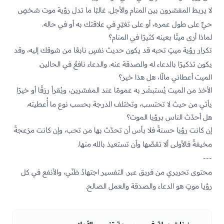
لا يربط المفسّرون بين المنام والأجل. غالبًا ما تدل رؤية موت شخصٍ
حيٍّ على طول عمره، أو على تغيّرٍ في علاقتك به أو في حاله.
لماذا أرى ميتًا بعينه كثيرًا في المنام؟
تكرار رؤية ميتٍ تحبه قد يكون حديث نفسٍ نابعًا من شوقك إليه، وقد
يكون تذكيرًا بالدعاء له والصدقة عنه. والدعاء نافعٌ في الحالين.
الميت أعطاني مالًا، هل هذا خير؟
الأخذ من الميت يُستبشَر به عمومًا عند المفسّرين، ويُقرأ رزقًا أو خيرًا
يأتي من حيث لا تحتسب، وتختلف الدرجة بحسب نوع ما أُعطيته.
هل أحدّث الناس برؤيا الموت؟
إن كانت رؤيا حسنةً فلا بأس أن تحدّث بها من تحب، وإن كانت مزعجةً
مخيفةً فالأولى ألا تقصّها وأن تستعيذ بالله منها.
---
محتوى تحريري من فريق عبر. التفسير اجتهادٌ ظنّي، والأنفع في كل
رؤيا موتٍ هو الدعاء والصدقة والعمل الصالح.