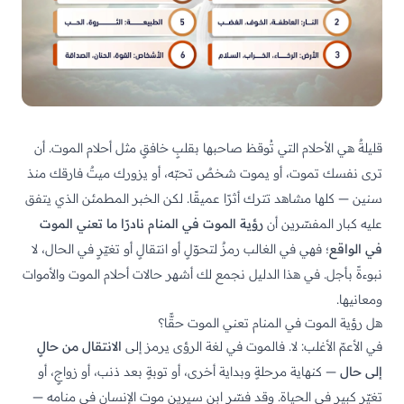
قليلةٌ هي الأحلام التي تُوقظ صاحبها بقلبٍ خافقٍ مثل أحلام الموت. أن
ترى نفسك تموت، أو يموت شخصٌ تحبّه، أو يزورك ميتٌ فارقك منذ
سنين — كلها مشاهد تترك أثرًا عميقًا. لكن الخبر المطمئن الذي يتفق
عليه كبار المفسّرين أن
رؤية الموت في المنام نادرًا ما تعني الموت
في الواقع
؛ فهي في الغالب رمزٌ لتحوّلٍ أو انتقالٍ أو تغيّرٍ في الحال، لا
نبوءةً بأجل. في هذا الدليل نجمع لك أشهر حالات أحلام الموت والأموات
ومعانيها.
هل رؤية الموت في المنام تعني الموت حقًّا؟
في الأعمّ الأغلب: لا. فالموت في لغة الرؤى يرمز إلى
الانتقال من حالٍ
إلى حال
— كنهاية مرحلةٍ وبداية أخرى، أو توبةٍ بعد ذنب، أو زواجٍ، أو
تغيّرٍ كبير في الحياة. وقد فسّر ابن سيرين موت الإنسان في منامه —