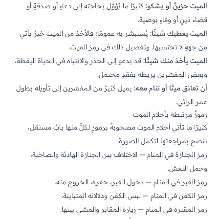
الميت حزينٌ أو يشكو:
كثيرًا ما يُؤوَّل بحاجته إلى دعاءٍ أو صدقةٍ أو
قضاء دَينٍ أو وفاءٍ بوصية.
الميت يعطيك شيئًا:
يُستبشَر به عمومًا؛ فالأخذ من الميت خيرٌ يأتي
من جهةٍ لا تحتسبها. وتفصيل ذلك في
رمز الميت
.
الميت يأخذ منك شيئًا:
قد يدعو إلى الحذر والانتباه في الحياة اليقظة،
وبعض المفسّرين يربطه بفقدٍ محتمل.
أن تعانق ميتًا أو تنام معه:
يميل كثيرٌ من المفسّرين إلى تأويله بطول
عمر الرائي.
رموزٌ مرتبطة بأحلام الموت
كثيرًا ما تأتي أحلام الموت مصحوبةً برموزٍ لكلٍّ منها بابٌ مستقل،
ننصح بمراجعتها لتكمل الصورة:
رمز الجنازة في المنام
— الاختلاف بين الجنازة الهادئة والصاخبة،
وحمل النعش.
رمز القبر في المنام
— دخول القبر، حفره، الخروج منه.
رمز الكفن في المنام
— لبس الكفن ودلالاته المتباينة.
رمز المقبرة في المنام
— زيارة المقابر والمشي بينها.