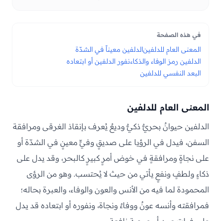
في هذه الصفحة
المعنى العام للدلفين
الدلفين معيناً في الشدّة
الدلفين رمز الوفاء والذكاء
نفور الدلفين أو ابتعاده
البعد النفسي للدلفين
المعنى العام للدلفين
الدلفين حيوانٌ بحريٌّ ذكيٌّ وديعٌ يُعرف بإنقاذ الغرقى ومرافقة
السفن، فيدل في الرؤيا على صديقٍ وفيٍّ معينٍ في الشدّة أو
على نجاةٍ ومرافقةٍ في خوض أمرٍ كبيرٍ كالبحر، وقد يدل على
ذكاءٍ ولطفٍ ونفعٍ يأتي من حيث لا يُحتسب. وهو من الرؤى
المحمودة لما فيه من الأنس والعون والوفاء، والعبرة بحاله؛
فمرافقته وأنسه عونٌ ووفاءٌ ونجاة، ونفوره أو ابتعاده قد يدل