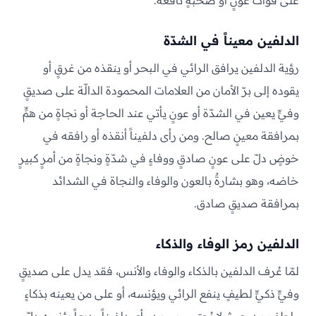
على فوات عونٍ أو صحبةٍ نافعة.
الدلفين معيناً في الشدّة
رؤية الدلفين يرافق الرائي في البحر أو ينقذه من غرقٍ أو
يقوده إلى برّ الأمان من العلامات المحمودة الدالّة على صديقٍ
وفيٍّ يعين في الشدّة أو عونٍ يأتي عند الحاجة أو نجاةٍ من همٍّ
بمرافقة معينٍ صالح. ومن رأى دلفيناً أنقذه أو رافقه في
خوضٍ دلّ على عونٍ صادقٍ ووفاءٍ في شدّةٍ ونجاةٍ من أمرٍ كبيرٍ
خاضه، وهو بشارةٌ بالعون والوفاء والنجاة في الشدائد
بمرافقة صديقٍ صادق.
الدلفين رمز الوفاء والذكاء
لمّا عُرف الدلفين بالذكاء والوفاء والأنس، فقد يدل على صديقٍ
وفيٍّ ذكيٍّ لطيفٍ ينفع الرائي ويؤنسه، أو على من يعينه بذكاءٍ