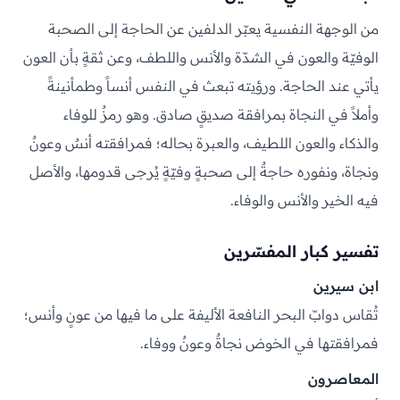
من الوجهة النفسية يعبّر الدلفين عن الحاجة إلى الصحبة
الوفيّة والعون في الشدّة والأنس واللطف، وعن ثقةٍ بأن العون
يأتي عند الحاجة. ورؤيته تبعث في النفس أنساً وطمأنينةً
وأملاً في النجاة بمرافقة صديقٍ صادق. وهو رمزٌ للوفاء
والذكاء والعون اللطيف، والعبرة بحاله؛ فمرافقته أنسٌ وعونٌ
ونجاة، ونفوره حاجةٌ إلى صحبةٍ وفيّةٍ يُرجى قدومها، والأصل
فيه الخير والأنس والوفاء.
تفسير كبار المفسّرين
ابن سيرين
تُقاس دوابّ البحر النافعة الأليفة على ما فيها من عونٍ وأنس؛
فمرافقتها في الخوض نجاةٌ وعونٌ ووفاء.
المعاصرون