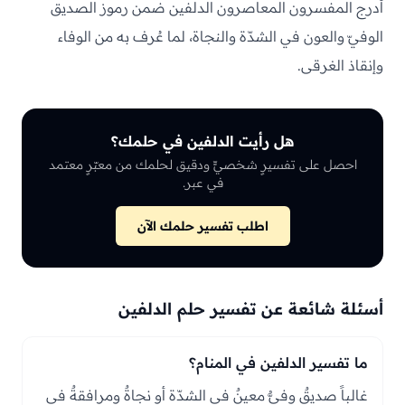
أدرج المفسرون المعاصرون الدلفين ضمن رموز الصديق
الوفيّ والعون في الشدّة والنجاة، لما عُرف به من الوفاء
وإنقاذ الغرقى.
هل رأيت الدلفين في حلمك؟
احصل على تفسيرٍ شخصيٍّ ودقيق لحلمك من معبّرٍ معتمد
في عبر.
اطلب تفسير حلمك الآن
أسئلة شائعة عن تفسير حلم الدلفين
ما تفسير الدلفين في المنام؟
غالباً صديقٌ وفيٌّ معينٌ في الشدّة أو نجاةٌ ومرافقةٌ في