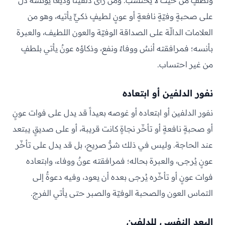
ولطفٍ من حيث لا يُحتسب. ومن رأى دلفيناً وديعاً يؤنسه دلّ
على صحبةٍ وفيّةٍ نافعةٍ أو عونٍ لطيفٍ ذكيٍّ يأتيه، وهو من
العلامات الدالّة على الصداقة الوفيّة والعون اللطيف، والعبرة
بأنسه؛ فمرافقته أنسٌ ووفاءٌ ونفع، وذكاؤه عونٌ يأتي بلطفٍ
من غير احتساب.
نفور الدلفين أو ابتعاده
نفور الدلفين أو ابتعاده أو غوصه بعيداً قد يدل على فوات عونٍ
أو صحبةٍ نافعةٍ أو تأخّر نجاةٍ كانت قريبة، أو على صديقٍ يبتعد
عند الحاجة. وليس في ذلك شرٌّ صريح، بل قد يدل على تأخّر
عونٍ يُرجى، والعبرة بحاله؛ فمرافقته عونٌ ووفاء، وابتعاده
فوات عونٍ أو تأخّره يُرجى بعده أن يعود، وفيه دعوةٌ إلى
التماس العون والصحبة الوفيّة والصبر حتى يأتي الفرج.
البعد النفسي للدلفين