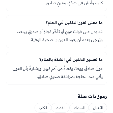
كبير، وأنسٌ في شدّةٍ بمعينٍ صادق.
ما معنى نفور الدلفين في الحلم؟
قد يدل على فوات عونٍ أو تأخّر نجاةٍ أو صديقٍ يبتعد،
ويُرجى بعده أن يعود العون والصحبة الوفيّة.
ما تفسير الدلفين في الشدّة بالمنام؟
عونٌ صادقٌ ووفاءٌ ونجاةٌ من أمرٍ كبير، وبشارةٌ بأن العون
يأتي عند الحاجة بمرافقة صديقٍ صادق.
رموز ذات صلة
الثعبان
السمك
القطط
الكلب