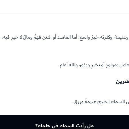
نيمة، وكثرته خيرٌ واسع؛ أما الفاسد أو النتن فهمٌّ ومالٌ لا خير فيه.
ل بمولودٍ أو بخيرٍ ورزق، والله أعلم.
سّرين
ن السمك الطريّ غنيمةٌ ورزق.
هل رأيت السمك في حلمك؟