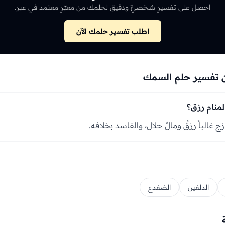
احصل على تفسيرٍ شخصيٍّ ودقيق لحلمك من معبّرٍ معتمد في عبر.
اطلب تفسير حلمك الآن
 تفسير حلم السمك
منام رزق؟
 غالباً رزقٌ ومالٌ حلال، والفاسد بخلافه.
الدلفين
الضفدع