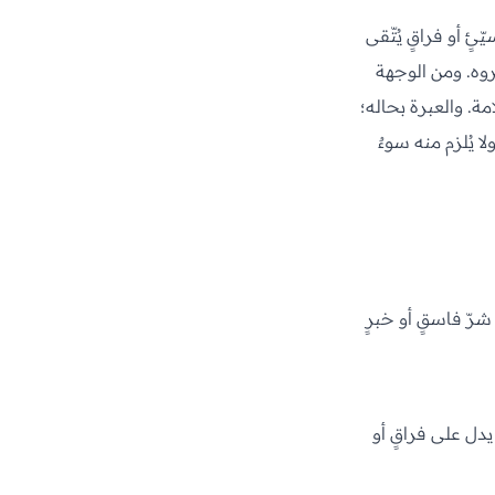
ّئٍ أو فراقٍ يُتّقى
كروه. ومن الوجهة
ة. والعبرة بحاله؛
ا يُلزم منه سوءٌ
 شرّ فاسقٍ أو خبرٍ
يدل على فراقٍ أو