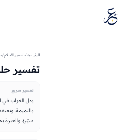
تخطَّ إلى المحتوى
الرئيسية
/
تفسير الأحلام
/
حي
تفسير حلم
تفسير سريع
يدل الغراب في ال
بالنميمة. ونعيقه 
سيّئ، والعبرة بح