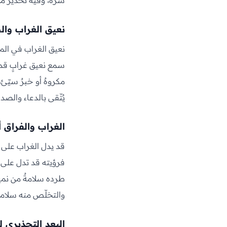
شرّه، وفيه تحذيرٌ م
نعيق الغراب والخ
نعيق الغراب في المنا
سمع نعيق غرابٍ قد يد
مكروهٌ أو خبرٌ سيّئ،
يُتّقى بالدعاء والصدق
الغراب والفراق أ
قد يدل الغراب على ا
فرؤيته قد تدل على فر
طرده سلامةٌ من نميم
والتخلّص منه سلامةٌ
البعد التحذيري ل