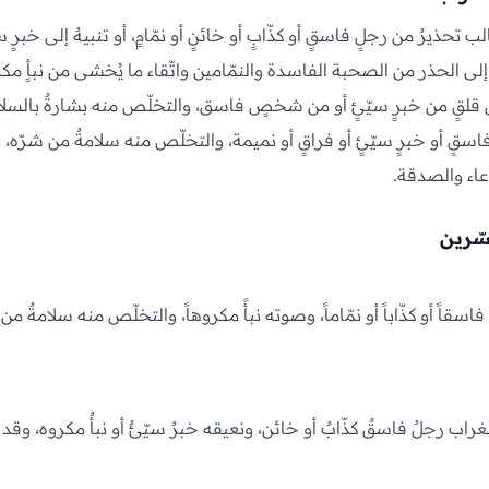
 تحذيرٌ من رجلٍ فاسقٍ أو كذّابٍ أو خائنٍ أو نمّامٍ، أو تنبيهٌ إلى خبرٍ سي
 إلى الحذر من الصحبة الفاسدة والنمّامين واتّقاء ما يُخشى من نبأٍ م
 قلقٍ من خبرٍ سيّئٍ أو من شخصٍ فاسق، والتخلّص منه بشارةٌ بالسلام
سقٍ أو خبرٍ سيّئٍ أو فراقٍ أو نميمة، والتخلّص منه سلامةٌ من شرّه، ول
دعاء والصدقة.
سّرين
اسقاً أو كذّاباً أو نمّاماً، وصوته نبأً مكروهاً، والتخلّص منه سلامةٌ من
راب رجلٌ فاسقٌ كذّابٌ أو خائن، ونعيقه خبرٌ سيّئٌ أو نبأٌ مكروه، وقد 