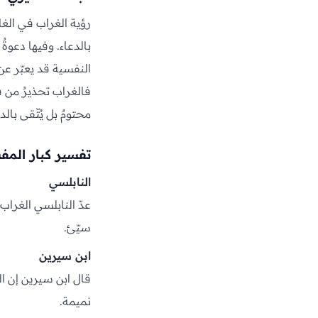
رؤية الغراب في الغالب
بالدعاء. وفيها دعوةٌ
النفسية قد يعبّر عن
فالغراب تحذيرٌ من فا
محتومٌ بل يُتّقى بال
تفسير كبار المف
النابلسي
عدّ النابلسي الغراب ف
سيّئ.
ابن سيرين
قال ابن سيرين إن الغ
نميمة.