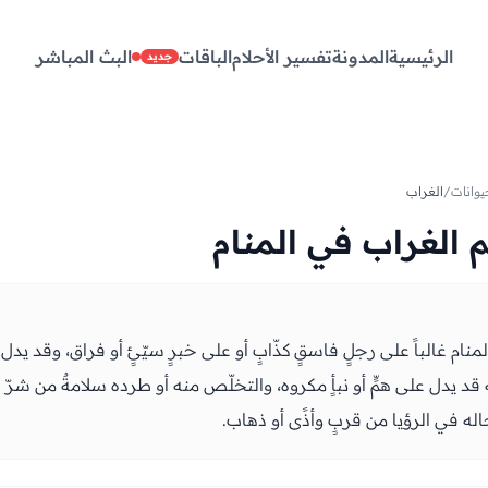
الرئيسية
المدونة
تفسير الأحلام
الباقات
البث المباشر
جديد
وانات
/
الغراب
 الغراب في المنام
منام غالباً على رجلٍ فاسقٍ كذّابٍ أو على خبرٍ سيّئٍ أو فراق، وقد ي
قد يدل على همٍّ أو نبأٍ مكروه، والتخلّص منه أو طرده سلامةٌ من شرّ ف
اله في الرؤيا من قربٍ وأذًى أو ذهاب.