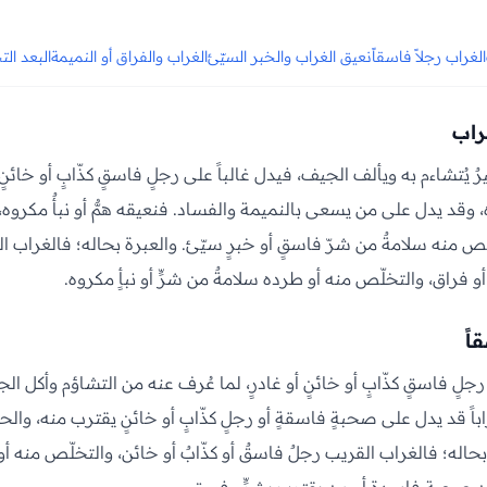
الغراب رجلاً فاسقاً
نعيق الغراب والخبر السيّئ
الغراب والفراق أو النميمة
البعد ال
راب
ٌ يُتشاءم به ويألف الجيف، فيدل غالباً على رجلٍ فاسقٍ كذّابٍ أو خائنٍ،
وه، وقد يدل على من يسعى بالنميمة والفساد. فنعيقه همٌّ أو نبأٌ مكروه
لّص منه سلامةٌ من شرّ فاسقٍ أو خبرٍ سيّئ. والعبرة بحاله؛ فالغراب ال
أو فراق، والتخلّص منه أو طرده سلامةٌ من شرٍّ أو نبأٍ مكروه.
اً
جلٍ فاسقٍ كذّابٍ أو خائنٍ أو غادرٍ، لما عُرف عنه من التشاؤم وأكل ال
باً قد يدل على صحبةٍ فاسقةٍ أو رجلٍ كذّابٍ أو خائنٍ يقترب منه، والح
حاله؛ فالغراب القريب رجلٌ فاسقٌ أو كذّابٌ أو خائن، والتخلّص منه أ