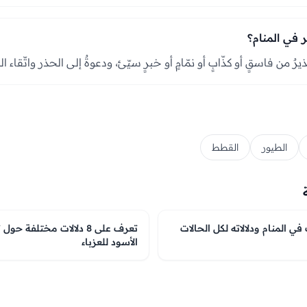
 في المنام؟
يرٌ من فاسقٍ أو كذّابٍ أو نمّامٍ أو خبرٍ سيّئ، ودعوةٌ إلى الحذر واتّقاء ال
الطيور
القطط
في المنام ودلالاته لكل الحالات
تعرف على 8 دلالات مختلفة 
الأسود للعزباء