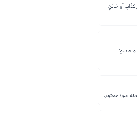
ّابٍ أو خائنٍ
 منه سوءٌ
م منه سوءٌ محتوم.