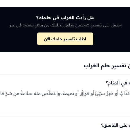
هل رأيت الغراب في حلمك؟
احصل على تفسيرٍ شخصيٍّ ودقيق لحلمك من معبّرٍ معتمد في عبر.
اطلب تفسير حلمك الآن
 تفسير حلم الغراب
 في المنام؟
كذّابٌ أو خبرٌ سيّئٌ أو فراقٌ أو نميمة، والتخلّص منه سلامةٌ من شرّ فاسق
ب على الفاسق؟