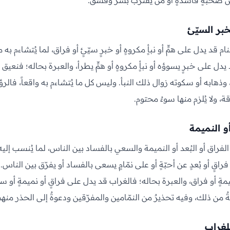
ن صحبةٍ فاسدةٍ أو من يقترب بشرٍّ وفسق.
بر السيّئ
م قد يدل على همٍّ أو نبأٍ مكروهٍ أو خبرٍ سيّئٍ أو فراق، لما يُتشاءم ب
ل على خبرٍ يسوؤه أو نبأٍ مكروهٍ أو همٍّ يطرأ، والعبرة بحاله؛ فنعيق الغ
 وذهابه أو سكوته زوال ذلك النبأ. وليس كل ما يُتشاءم به واقعاً، فالرؤي
ة، ولا يُلزم منها سوءٌ محتوم.
و النميمة
لفراق أو البُعد أو النميمة والسعي بالفساد بين الناس، لما يُنسب إلي
اقٍ أو بُعدٍ عن أحبّةٍ أو على نمّامٍ يسعى بالفساد أو يفرّق بين الناس.
ةٍ أو فراق، والعبرة بحاله؛ فالغراب قد يدل على فراقٍ أو نميمةٍ أو س
 من ذلك، وفيه تحذيرٌ من النمّامين والمفرّقين ودعوةٌ إلى الحذر منهم 
لغراب