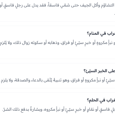
التشاؤم وأكل الجيف حتى سُمّي فاسقاً، فقد يدل على رجلٍ فاسقٍ أو كذ
غراب في المنام؟
 نبأٍ مكروهٍ أو خبرٍ سيّئٍ أو فراق، وذهابه أو سكوته زوال ذلك، ولا يُلزم
لى الخبر السيّئ؟
ّئٍ أو نبأٍ مكروهٍ أو فراق، وهو تنبيهٌ يُتّقى بالدعاء والصدقة، ولا يلز
راب في الحلم؟
 فاسقٍ أو نمّامٍ أو خبرٍ سيّئٍ أو نبأٍ مكروه، وبشارةٌ بدفع ذلك الشرّ.