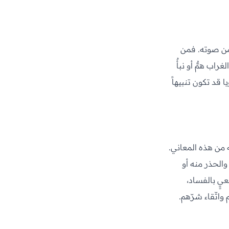
ه من صوته. فمن
راب همٌّ أو نبأٌ
ا قد تكون تنبيهاً
ه من هذه المعاني.
 والحذر منه أو
عيٍ بالفساد،
واتّقاء شرّهم.