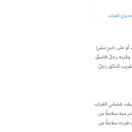
تحذيري للغراب
 أو على خبرٍ سيّئٍ
، وقربه رجلٌ فاسقٌ
قريب النائق رجلٌ
جيف، فسُمّي الغراب
ذر منه سلامةٌ من
و طرده سلامةٌ من