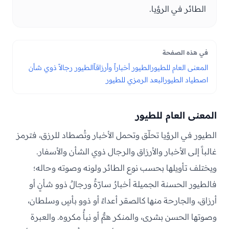
الطائر في الرؤيا.
في هذه الصفحة
المعنى العام للطيور
الطيور أخباراً وأرزاقاً
الطيور رجالاً ذوي شأن
اصطياد الطيور
البعد الرمزي للطيور
المعنى العام للطيور
الطيور في الرؤيا تحلّق وتحمل الأخبار وتُصطاد للرزق، فترمز
غالباً إلى الأخبار والأرزاق والرجال ذوي الشأن والأسفار.
ويختلف تأويلها بحسب نوع الطائر ولونه وصوته وحاله؛
فالطيور الحسنة الجميلة أخبارٌ سارّةٌ ورجالٌ ذوو شأنٍ أو
أرزاق، والجارحة منها كالصقر أعداءٌ أو ذوو بأسٍ وسلطان،
وصوتها الحسن بشرى، والمنكر همٌّ أو نبأٌ مكروه. والعبرة