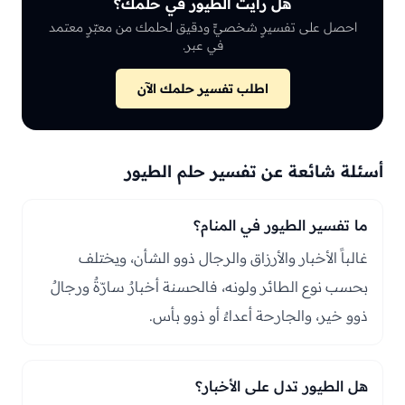
هل رأيت الطيور في حلمك؟
احصل على تفسيرٍ شخصيٍّ ودقيق لحلمك من معبّرٍ معتمد
في عبر.
اطلب تفسير حلمك الآن
أسئلة شائعة عن تفسير حلم الطيور
ما تفسير الطيور في المنام؟
غالباً الأخبار والأرزاق والرجال ذوو الشأن، ويختلف
بحسب نوع الطائر ولونه، فالحسنة أخبارٌ سارّةٌ ورجالٌ
ذوو خير، والجارحة أعداءٌ أو ذوو بأس.
هل الطيور تدل على الأخبار؟