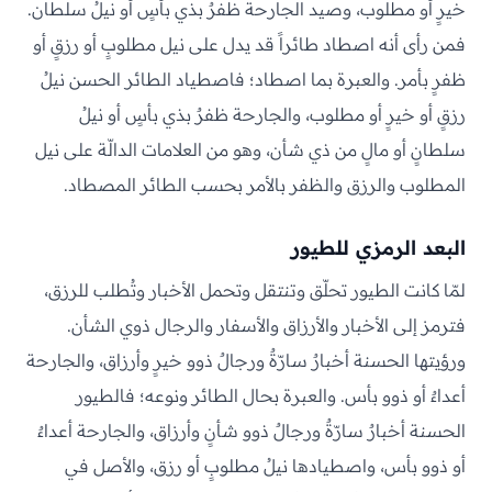
خيرٍ أو مطلوب، وصيد الجارحة ظفرٌ بذي بأسٍ أو نيلُ سلطان.
فمن رأى أنه اصطاد طائراً قد يدل على نيل مطلوبٍ أو رزقٍ أو
ظفرٍ بأمر. والعبرة بما اصطاد؛ فاصطياد الطائر الحسن نيلُ
رزقٍ أو خيرٍ أو مطلوب، والجارحة ظفرٌ بذي بأسٍ أو نيلُ
سلطانٍ أو مالٍ من ذي شأن، وهو من العلامات الدالّة على نيل
المطلوب والرزق والظفر بالأمر بحسب الطائر المصطاد.
البعد الرمزي للطيور
لمّا كانت الطيور تحلّق وتنتقل وتحمل الأخبار وتُطلب للرزق،
فترمز إلى الأخبار والأرزاق والأسفار والرجال ذوي الشأن.
ورؤيتها الحسنة أخبارٌ سارّةٌ ورجالٌ ذوو خيرٍ وأرزاق، والجارحة
أعداءٌ أو ذوو بأس. والعبرة بحال الطائر ونوعه؛ فالطيور
الحسنة أخبارٌ سارّةٌ ورجالٌ ذوو شأنٍ وأرزاق، والجارحة أعداءٌ
أو ذوو بأس، واصطيادها نيلُ مطلوبٍ أو رزق، والأصل في