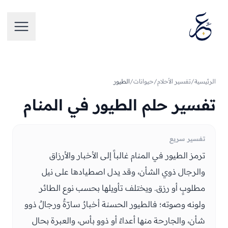
تخطَّ إلى المحتوى
فتح الق
الرئيسية
/
تفسير الأحلام
/
حيوانات
/
الطيور
تفسير حلم الطيور في المنام
تفسير سريع
ترمز الطيور في المنام غالباً إلى الأخبار والأرزاق
والرجال ذوي الشأن، وقد يدل اصطيادها على نيل
مطلوبٍ أو رزق. ويختلف تأويلها بحسب نوع الطائر
ولونه وصوته؛ فالطيور الحسنة أخبارٌ سارّةٌ ورجالٌ ذوو
شأن، والجارحة منها أعداءٌ أو ذوو بأس، والعبرة بحال