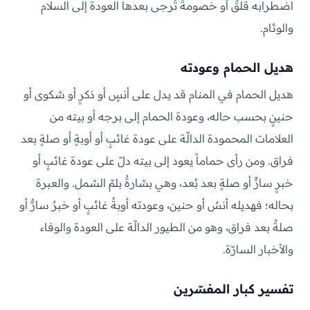
اضطرابه قلقٌ أو خصومةٌ تُرجى بعدها العودة إلى السلام
والوئام.
هديل الحمام وعودته
هديل الحمام في المنام قد يدل على أنسٍ أو ذكرٍ أو شكوى أو
حنينٍ بحسب حاله، وعودة الحمام إلى برجه أو بيته من
العلامات المحمودة الدالّة على عودة غائبٍ أو أوبةٍ أو صلةٍ بعد
فراق. ومن رأى حماماً يعود إلى بيته دلّ على عودة غائبٍ أو
خبرٍ سارٍّ أو صلةٍ بعد بُعد، وهي بشارةٌ بلمّ الشمل. والعبرة
بحاله؛ فهديله أنسٌ أو حنين، وعودته أوبةُ غائبٍ أو خبرٌ سارٌّ أو
صلةٌ بعد فراق، وهو من الطيور الدالّة على العودة والوفاء
والأخبار السارّة.
تفسير كبار المفسّرين