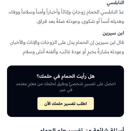
النابلسي
عدّ النابلسي الحمام زوجاتٍ وإناثاً وأخباراً وأمناً وسلاماً ووفاء،
وهديله أنساً أو شكوى، وعودته صلةً بعد فراق.
ابن سيرين
قال ابن سيرين إن الحمام يدل على الزوجات والإناث والأخبار،
وعودته بشارةٌ بخبرٍ أو عودة غائب، وألفته أنسٌ وسلام.
هل رأيت الحمام في حلمك؟
احصل على تفسيرٍ شخصيٍّ ودقيق لحلمك من معبّرٍ معتمد
في عبر.
اطلب تفسير حلمك الآن
أسئلة شائعة عن تفسير حلم الحمام