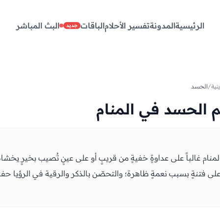
الرئيسية
المدونة
تفسير الأحلام
الباقات
البث المباشر
جديد
نية
/
الحسد
 الحسد في المنام
نام غالباً على عداوةٍ خفيةٍ من قريبٍ أو على عينٍ تُصيب بخيرٍ يخشاه
ى فتنةٍ بسبب نعمةٍ ظاهرة؛ والتحصّن بالذكر والرقية في الرؤيا حفظٌ