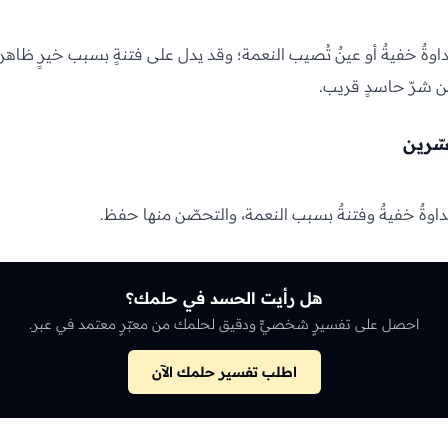
وةٌ خفيةٌ أو عينٌ تُصيب النعمة؛ وقد يدل على فتنةٍ بسبب خيرٍ ظاهر
من شرّ حاسدٍ قريب.
سّرين
اوةٌ خفيةٌ وفتنةٌ بسبب النعمة، والتحصّن منها حفظ.
هل رأيت الحسد في حلمك؟
احصل على تفسيرٍ شخصيٍّ ودقيق لحلمك من معبّرٍ معتمد في عبر.
اطلب تفسير حلمك الآن