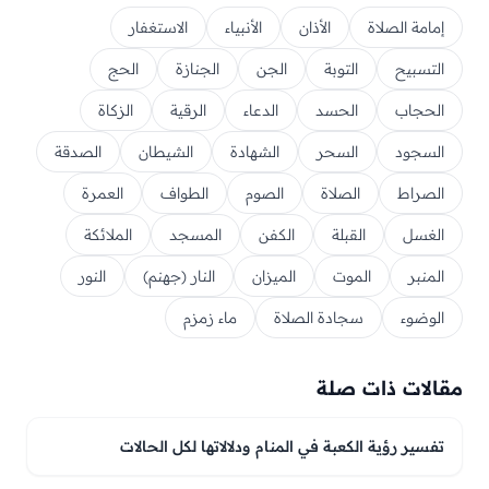
إمامة الصلاة
الأذان
الأنبياء
الاستغفار
التسبيح
التوبة
الجن
الجنازة
الحج
الحجاب
الحسد
الدعاء
الرقية
الزكاة
السجود
السحر
الشهادة
الشيطان
الصدقة
الصراط
الصلاة
الصوم
الطواف
العمرة
الغسل
القبلة
الكفن
المسجد
الملائكة
المنبر
الموت
الميزان
النار (جهنم)
النور
الوضوء
سجادة الصلاة
ماء زمزم
مقالات ذات صلة
تفسير رؤية الكعبة في المنام ودلالاتها لكل الحالات