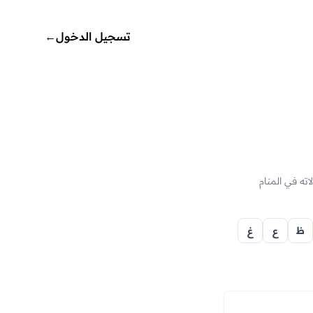
تسجيل الدخول
←
معناه ودلالاته في المنام
ظ
ع
غ