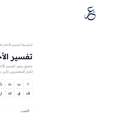
تخطَّ إلى المحتوى
الرئيسية
/
تفسير الأحلام
/
ق
تفسير الأ
لكبار المفسّرين كابن س
ا
ب
ت
ث
ف
ق
ك
ل
الضب