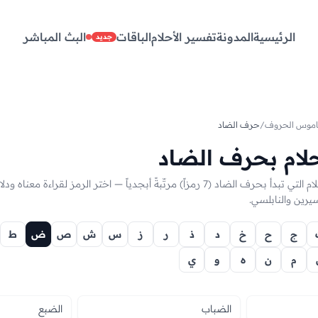
الرئيسية
المدونة
تفسير الأحلام
الباقات
البث المباشر
جديد
اموس الحروف
/
حرف الضاد
حلام بحرف الضاد
جميع رموز تفسير الأحلام التي تبدأ بحرف الضاد (7 رمزاً) مرتّبةً أبجدياً — اختر الرمز لقراءة 
يرين والنابلسي.
ج
ح
خ
د
ذ
ر
ز
س
ش
ص
ض
ط
م
ن
ه
و
ي
الضباب
الضبع