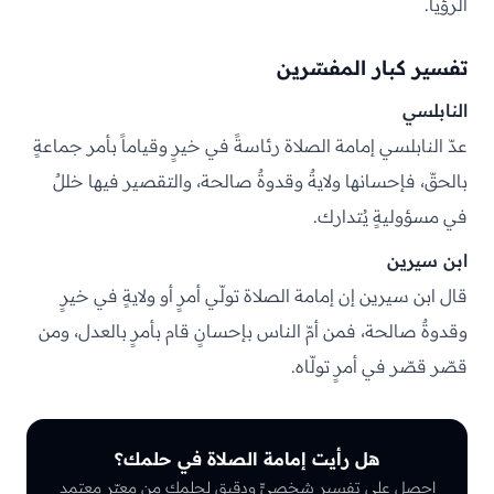
الرؤيا.
تفسير كبار المفسّرين
النابلسي
عدّ النابلسي إمامة الصلاة رئاسةً في خيرٍ وقياماً بأمر جماعةٍ
بالحقّ، فإحسانها ولايةٌ وقدوةٌ صالحة، والتقصير فيها خللٌ
في مسؤوليةٍ يُتدارك.
ابن سيرين
قال ابن سيرين إن إمامة الصلاة تولّي أمرٍ أو ولايةٍ في خيرٍ
وقدوةٌ صالحة، فمن أمّ الناس بإحسانٍ قام بأمرٍ بالعدل، ومن
قصّر قصّر في أمرٍ تولّاه.
هل رأيت إمامة الصلاة في حلمك؟
احصل على تفسيرٍ شخصيٍّ ودقيق لحلمك من معبّرٍ معتمد