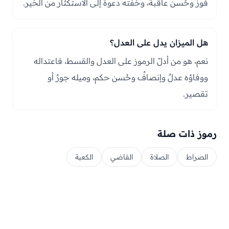
فوزٌ وحُسن عاقبة، وخفّته دعوةٌ إلى الاستكثار من الخير.
هل الميزان يدل على العدل؟
نعم، هو من أدلّ الرموز على العدل والقسط، فاعتداله
ووفاؤه عدلٌ وإنصافٌ وحُسن حكم، وميله جورٌ أو
تقصير.
رموز ذات صلة
الصراط
الصلاة
القاضي
الكعبة