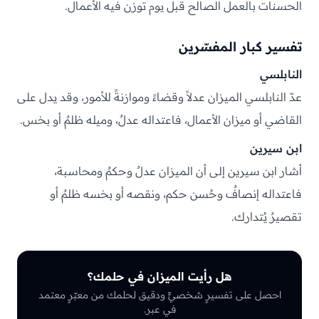
الحسنات بالعمل الصالح قبل يوم توزن فيه الأعمال.
تفسير كبار المفسّرين
النابلسي
عدّ النابلسي الميزان عدلاً وقضاءً وموازنةً للأمور، وقد يدل على
القاضي أو ميزان الأعمال، فاعتداله عدلٌ، وميله ظلمٌ أو بخس.
ابن سيرين
أشار ابن سيرين إلى أن الميزان عدلٌ وحكمٌ ومحاسبة،
فاعتداله إنصافٌ وحُسن حكم، ونقصه أو بخسه ظلمٌ أو
تقصيرٌ يُتدارك.
هل رأيت الميزان في حلمك؟
احصل على تفسيرٍ شخصيٍّ ودقيق لحلمك من معبّرٍ معتمد
في عبر.