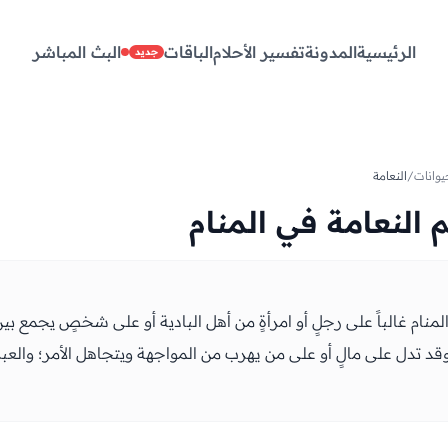
الرئيسية
المدونة
تفسير الأحلام
الباقات
البث المباشر
جديد
وانات
/
النعامة
 النعامة في المنام
لمنام غالباً على رجلٍ أو امرأةٍ من أهل البادية أو على شخصٍ يجمع ب
د تدل على مالٍ أو على من يهرب من المواجهة ويتجاهل الأمر؛ والعبرة