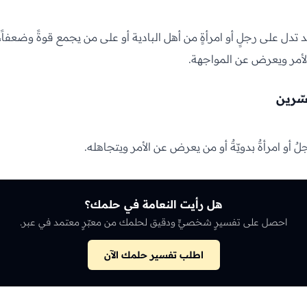
د تدل على رجلٍ أو امرأةٍ من أهل البادية أو على من يجمع قوةً وضعفاً،
لأمر ويعرض عن المواجهة.
سّرين
ٌ أو امرأةٌ بدويّةٌ أو من يعرض عن الأمر ويتجاهله.
هل رأيت النعامة في حلمك؟
احصل على تفسيرٍ شخصيٍّ ودقيق لحلمك من معبّرٍ معتمد في عبر.
اطلب تفسير حلمك الآن