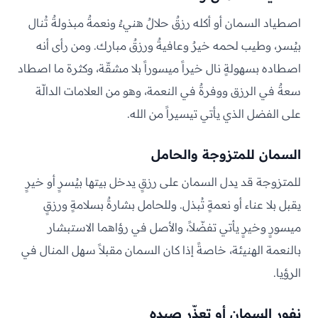
اصطياد السمان أو أكله رزقٌ حلالٌ هنيءٌ ونعمةٌ مبذولةٌ تُنال
بيُسر، وطيب لحمه خيرٌ وعافيةٌ ورزقٌ مبارك. ومن رأى أنه
اصطاده بسهولةٍ نال خيراً ميسوراً بلا مشقّة، وكثرة ما اصطاد
سعةٌ في الرزق ووفرةٌ في النعمة، وهو من العلامات الدالّة
على الفضل الذي يأتي تيسيراً من الله.
السمان للمتزوجة والحامل
للمتزوجة قد يدل السمان على رزقٍ يدخل بيتها بيُسرٍ أو خيرٍ
يقبل بلا عناء أو نعمةٍ تُبذل. وللحامل بشارةٌ بسلامةٍ ورزقٍ
ميسورٍ وخيرٍ يأتي تفضّلاً، والأصل في رؤاهما الاستبشار
بالنعمة الهنيئة، خاصةً إذا كان السمان مقبلاً سهل المنال في
الرؤيا.
نفور السمان أو تعذّر صيده