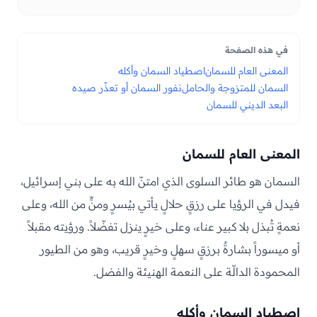
في هذه الصفحة
المعنى العام للسمان
اصطياد السمان وأكله
السمان للمتزوجة والحامل
نفور السمان أو تعذّر صيده
البعد الديني للسمان
المعنى العام للسمان
السمان هو طائر السلوى الذي امتنّ الله به على بني إسرائيل،
فيدل في الرؤيا على رزقٍ حلالٍ يأتي بيُسرٍ ومنٍّ من الله، وعلى
نعمةٍ تُبذل بلا كبير عناء، وعلى خيرٍ ينزل تفضّلاً. ورؤيته مقبلاً
أو ميسوراً بشارةٌ برزقٍ سهلٍ وخيرٍ قريب، وهو من الطيور
المحمودة الدالّة على النعمة الهنيئة والفضل.
اصطياد السمان وأكله