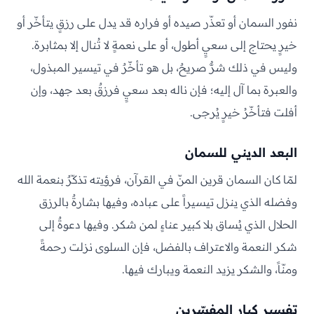
نفور السمان أو تعذّر صيده أو فراره قد يدل على رزقٍ يتأخّر أو
خيرٍ يحتاج إلى سعيٍ أطول، أو على نعمةٍ لا تُنال إلا بمثابرة.
وليس في ذلك شرٌّ صريحٌ، بل هو تأخّرٌ في تيسير المبذول،
والعبرة بما آل إليه؛ فإن ناله بعد سعيٍ فرزقٌ بعد جهد، وإن
أفلت فتأخّرُ خيرٍ يُرجى.
البعد الديني للسمان
لمّا كان السمان قرين المنّ في القرآن، فرؤيته تذكّرٌ بنعمة الله
وفضله الذي ينزل تيسيراً على عباده، وفيها بشارةٌ بالرزق
الحلال الذي يُساق بلا كبير عناءٍ لمن شكر. وفيها دعوةٌ إلى
شكر النعمة والاعتراف بالفضل، فإن السلوى نزلت رحمةً
ومنّاً، والشكر يزيد النعمة ويبارك فيها.
تفسير كبار المفسّرين