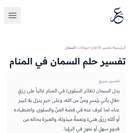
تخطَّ إلى المحتوى
فتح الق
الرئيسية
/
تفسير الأحلام
/
حيوانات
/
السمان
تفسير حلم السمان في المنام
تفسير سريع
يدل السمان (طائر السلوى) في المنام غالباً على رزقٍ
حلالٍ يأتي بيُسرٍ ومنٍّ من الله، وعلى خيرٍ ينزل بلا كبير
عناء، لما عُرف عنه في قصة المنّ والسلوى. واصطياده
أو أكله رزقٌ هنيءٌ ونعمةٌ مبذولة، والعبرة بحاله من
قدومٍ سهلٍ أو نفورٍ في الرؤيا.