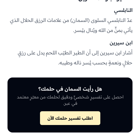
النابلسي
عدّ النابلسي السلوى (السمان) من علامات الرزق الحلال الذي
يأتي بمنٍّ من الله ويُنال بيُسر.
ابن سيرين
أشار ابن سيرين إلى أن الطير الطيّب اللحم يدل على رزقٍ
حلالٍ ونعمةٍ بحسب يُسر ناله وطيبه.
هل رأيت السمان في حلمك؟
احصل على تفسيرٍ شخصيٍّ ودقيق لحلمك من معبّرٍ معتمد
في عبر.
اطلب تفسير حلمك الآن