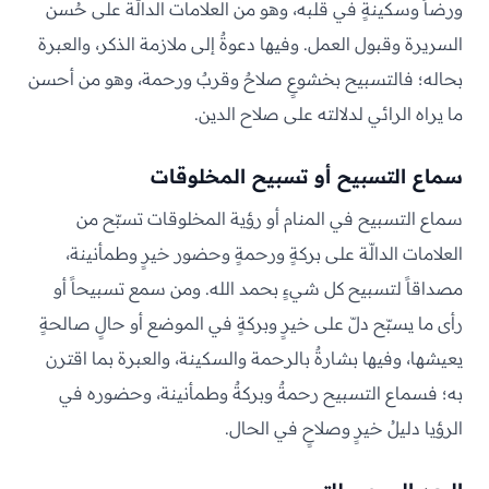
ورضاً وسكينةٍ في قلبه، وهو من العلامات الدالّة على حُسن
السريرة وقبول العمل. وفيها دعوةٌ إلى ملازمة الذكر، والعبرة
بحاله؛ فالتسبيح بخشوعٍ صلاحٌ وقربٌ ورحمة، وهو من أحسن
ما يراه الرائي لدلالته على صلاح الدين.
سماع التسبيح أو تسبيح المخلوقات
سماع التسبيح في المنام أو رؤية المخلوقات تسبّح من
العلامات الدالّة على بركةٍ ورحمةٍ وحضور خيرٍ وطمأنينة،
مصداقاً لتسبيح كل شيءٍ بحمد الله. ومن سمع تسبيحاً أو
رأى ما يسبّح دلّ على خيرٍ وبركةٍ في الموضع أو حالٍ صالحةٍ
يعيشها، وفيها بشارةٌ بالرحمة والسكينة، والعبرة بما اقترن
به؛ فسماع التسبيح رحمةٌ وبركةٌ وطمأنينة، وحضوره في
الرؤيا دليلُ خيرٍ وصلاحٍ في الحال.