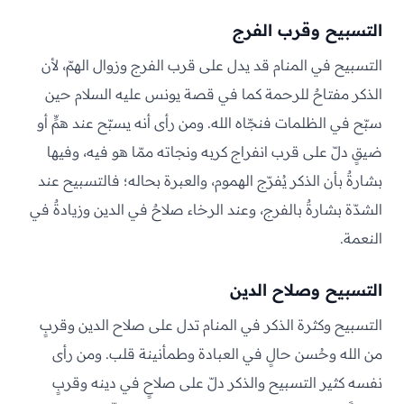
التسبيح وقرب الفرج
التسبيح في المنام قد يدل على قرب الفرج وزوال الهمّ، لأن
الذكر مفتاحٌ للرحمة كما في قصة يونس عليه السلام حين
سبّح في الظلمات فنجّاه الله. ومن رأى أنه يسبّح عند همٍّ أو
ضيقٍ دلّ على قرب انفراج كربه ونجاته ممّا هو فيه، وفيها
بشارةٌ بأن الذكر يُفرّج الهموم، والعبرة بحاله؛ فالتسبيح عند
الشدّة بشارةٌ بالفرج، وعند الرخاء صلاحٌ في الدين وزيادةٌ في
النعمة.
التسبيح وصلاح الدين
التسبيح وكثرة الذكر في المنام تدل على صلاح الدين وقربٍ
من الله وحُسن حالٍ في العبادة وطمأنينة قلب. ومن رأى
نفسه كثير التسبيح والذكر دلّ على صلاحٍ في دينه وقربٍ