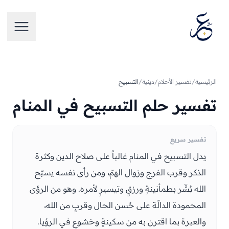
تخطَّ إلى المحتوى
فتح الق
الرئيسية
/
تفسير الأحلام
/
دينية
/
التسبيح
تفسير حلم التسبيح في المنام
تفسير سريع
يدل التسبيح في المنام غالباً على صلاح الدين وكثرة
الذكر وقرب الفرج وزوال الهمّ، ومن رأى نفسه يسبّح
الله بُشّر بطمأنينةٍ ورزقٍ وتيسيرٍ لأمره. وهو من الرؤى
المحمودة الدالّة على حُسن الحال وقربٍ من الله،
والعبرة بما اقترن به من سكينةٍ وخشوعٍ في الرؤيا.