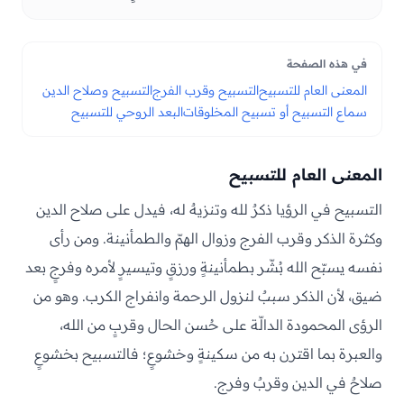
في هذه الصفحة
المعنى العام للتسبيح
التسبيح وقرب الفرج
التسبيح وصلاح الدين
سماع التسبيح أو تسبيح المخلوقات
البعد الروحي للتسبيح
المعنى العام للتسبيح
التسبيح في الرؤيا ذكرٌ لله وتنزيهٌ له، فيدل على صلاح الدين
وكثرة الذكر وقرب الفرج وزوال الهمّ والطمأنينة. ومن رأى
نفسه يسبّح الله بُشّر بطمأنينةٍ ورزقٍ وتيسيرٍ لأمره وفرجٍ بعد
ضيق، لأن الذكر سببٌ لنزول الرحمة وانفراج الكرب. وهو من
الرؤى المحمودة الدالّة على حُسن الحال وقربٍ من الله،
والعبرة بما اقترن به من سكينةٍ وخشوعٍ؛ فالتسبيح بخشوعٍ
صلاحٌ في الدين وقربٌ وفرج.