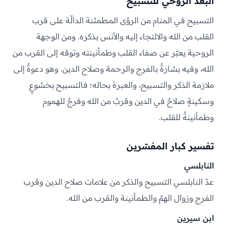
البعد الروحي للتسبيح
التسبيح في المنام من الرؤى المطمئنة الدالّة على قرب
القلب من الله والالتجاء إليه والأنس بذكره. ومن الوجهة
الروحية يعبّر عن صفاء القلب وطمأنينته وتوقه إلى القرب من
الله، وفيه بشارةٌ بالفرج والرحمة وصلاح الدين. وهو دعوةٌ إلى
ملازمة الذكر والتسبيح، والعبرة بحاله؛ فالتسبيح بخشوعٍ
وسكينةٍ صلاحٌ في الدين وقربٌ من الله وفرجٌ للهموم
وطمأنينةٌ للقلب.
تفسير كبار المفسّرين
النابلسي
عدّ النابلسي التسبيح والذكر من علامات صلاح الدين وقرب
الفرج وزوال الهمّ والطمأنينة والقرب من الله.
ابن سيرين