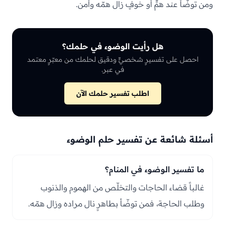
ومن توضّأ عند همٍّ أو خوفٍ زال همّه وأمن.
هل رأيت الوضوء في حلمك؟
احصل على تفسيرٍ شخصيٍّ ودقيق لحلمك من معبّرٍ معتمد
في عبر.
اطلب تفسير حلمك الآن
أسئلة شائعة عن تفسير حلم الوضوء
ما تفسير الوضوء في المنام؟
غالباً قضاء الحاجات والتخلّص من الهموم والذنوب
وطلب الحاجة، فمن توضّأ بطاهرٍ نال مراده وزال همّه.