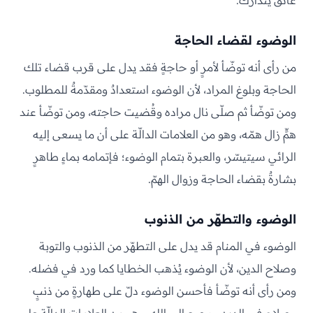
عائقٌ يُتدارك.
الوضوء لقضاء الحاجة
من رأى أنه توضّأ لأمرٍ أو حاجةٍ فقد يدل على قرب قضاء تلك
الحاجة وبلوغ المراد، لأن الوضوء استعدادٌ ومقدّمةٌ للمطلوب.
ومن توضّأ ثم صلّى نال مراده وقُضيت حاجته، ومن توضّأ عند
همٍّ زال همّه، وهو من العلامات الدالّة على أن ما يسعى إليه
الرائي سيتيسّر، والعبرة بتمام الوضوء؛ فإتمامه بماءٍ طاهرٍ
بشارةٌ بقضاء الحاجة وزوال الهمّ.
الوضوء والتطهّر من الذنوب
الوضوء في المنام قد يدل على التطهّر من الذنوب والتوبة
وصلاح الدين، لأن الوضوء يُذهب الخطايا كما ورد في فضله.
ومن رأى أنه توضّأ فأحسن الوضوء دلّ على طهارةٍ من ذنبٍ