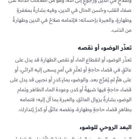
وصلاحٍ في الدين ورجوعٍ إلى الله، وهو من العلامات الدالّة على
صفاء القلب وحُسن الحال في الدين، وفيه بشارةٌ بمغفرةٍ
وطهارةٍ، والعبرة بإحسانه؛ فإتمامه صلاحٌ في الدين وطهارةٌ
من الذنب.
تعذّر الوضوء أو نقصه
تعذّر الوضوء أو انقطاع الماء أو نقص الطهارة قد يدل على
عائقٍ في قضاء حاجةٍ أو تعثّرٍ في أمرٍ يسعى إليه الرائي، أو
على همٍّ لم يُفرَّج بعد. والوضوء بماءٍ كدرٍ أو نجسٍ قد يدل على
قضاء حاجةٍ فيها شبهةٌ أو كدر، وعودة الماء الطاهر وتمام
الوضوء بشارةٌ بزوال العائق، والعبرة بما آل إليه؛ فتمامه
بطاهرٍ قضاء حاجةٍ وطهارة، ونقصه عائقٌ أو كدرٌ يُتدارك.
البعد الروحي للوضوء