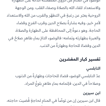
الوضوء في المنام من الرؤى المطمئنة الدالّة على الطهارة
والاستعداد للقاء الله بالصلاة وصفاء القلب. ومن الوجهة
الروحية يعبّر عن رغبةٍ في التطهّر والقرب من الله والاستعداد
لأمرٍ خير، وفيه بشارةٌ بصلاح الدين وقرب الفرج وقضاء
الحاجة. وهو دعوةٌ إلى المحافظة على الطهارة والصلاة،
والعبرة بطهارته وتمامه؛ فالوضوء التامّ بماءٍ طاهرٍ صلاحٌ في
الدين وقضاءٌ للحاجة وطهارةٌ من الذنب.
تفسير كبار المفسّرين
النابلسي
عدّ النابلسي الوضوء قضاءً للحاجات وطهارةً من الذنوب
وصلاحاً في الدين، فإتمامه بماءٍ طاهرٍ بلوغُ المراد.
ابن سيرين
قال ابن سيرين إن من توضّأ في المنام لحاجةٍ قُضيت حاجته،