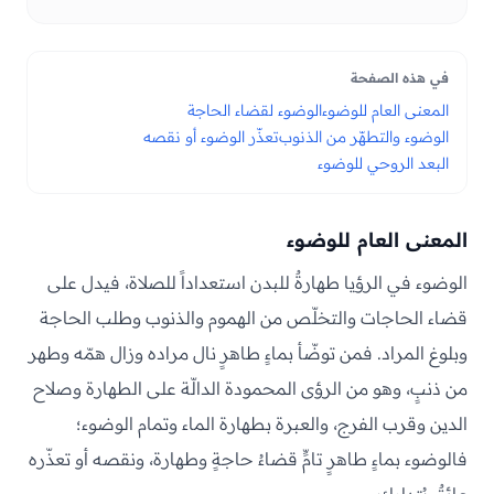
في هذه الصفحة
المعنى العام للوضوء
الوضوء لقضاء الحاجة
الوضوء والتطهّر من الذنوب
تعذّر الوضوء أو نقصه
البعد الروحي للوضوء
المعنى العام للوضوء
الوضوء في الرؤيا طهارةٌ للبدن استعداداً للصلاة، فيدل على
قضاء الحاجات والتخلّص من الهموم والذنوب وطلب الحاجة
وبلوغ المراد. فمن توضّأ بماءٍ طاهرٍ نال مراده وزال همّه وطهر
من ذنبٍ، وهو من الرؤى المحمودة الدالّة على الطهارة وصلاح
الدين وقرب الفرج، والعبرة بطهارة الماء وتمام الوضوء؛
فالوضوء بماءٍ طاهرٍ تامٍّ قضاءُ حاجةٍ وطهارة، ونقصه أو تعذّره